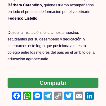
Bárbara Carandino
, quienes fueron acompañados
en todo el proceso de formación por el veterinario
Federico Listello
,
Desde la institución, felicitamos a nuestros
estudiantes por su desempeño y dedicación, y
celebramos este logro que posiciona a nuestro
colegio entre los mejores del país en el ámbito de la
educación agropecuaria.
Compartir
F
W
M
T
C
T
E
L
a
h
e
e
o
w
m
i